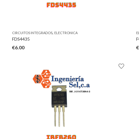
,
CIRCUITOS INTEGRADOS
ELECTRONICA
E
FDS4435
F
€
6.00
€