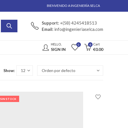
BIENVENIDO A INGENIERÍA SELCA
Support:
+(58) 4245418513
Email:
info@ingenieriaselca.com
HELLO,
Cart
0
0
SIGN IN
€
0.00
Show:
SIN STOCK