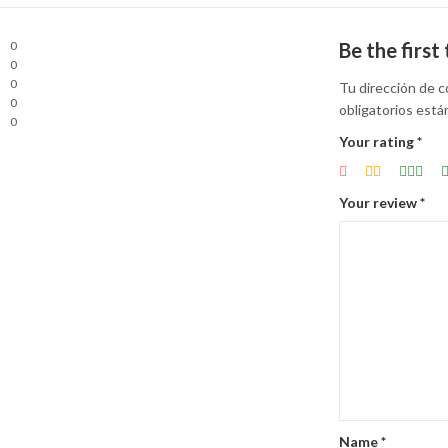
0
Be the firs
0
0
Tu dirección de c
0
obligatorios est
0
Your rating
*
Your review
*
Name
*