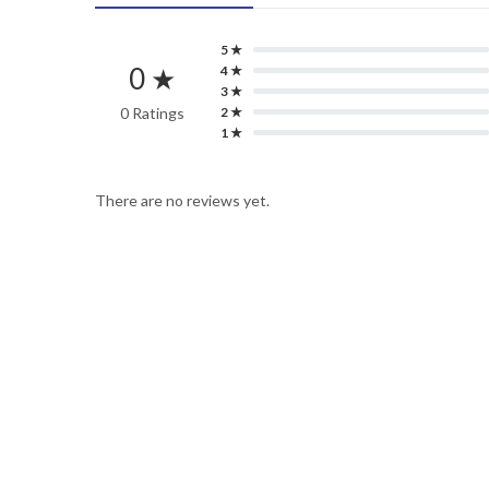
5 ★
0 ★
4 ★
3 ★
0 Ratings
2 ★
1 ★
There are no reviews yet.