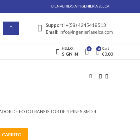
BIENVENIDO A INGENIERÍA SELCA
Support:
+(58) 4245418513
Email:
info@ingenieriaselca.com
HELLO,
Cart
0
0
SIGN IN
€
0.00
OR DE FOTOTRANSISTOR DE 4 PINES SMD 4
L CARRITO