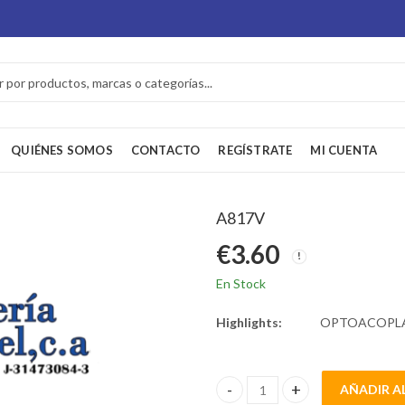
QUIÉNES SOMOS
CONTACTO
REGÍSTRATE
MI CUENTA
A817V
€
3.60
En Stock
Highlights:
OPTOACOPLAD
AÑADIR A
A817V quantity