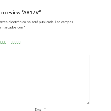
t to review “A817V”
orreo electrónico no será publicada.
Los campos
án marcados con
*
Email
*