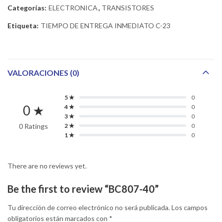
Categorías:
ELECTRONICA
,
TRANSISTORES
Etiqueta:
TIEMPO DE ENTREGA INMEDIATO C-23
VALORACIONES (0)
5 ★
0
0 ★
4 ★
0
3 ★
0
0 Ratings
2 ★
0
1 ★
0
There are no reviews yet.
Be the first to review “BC807-40”
Tu dirección de correo electrónico no será publicada.
Los campos
obligatorios están marcados con
*