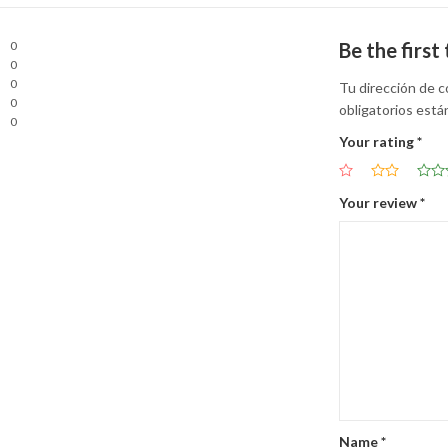
0
Be the firs
0
0
Tu dirección de c
0
obligatorios est
0
Your rating
*
Your review
*
Name
*