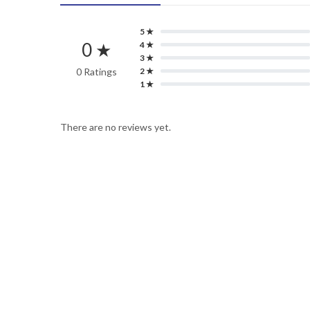
5 ★
0 ★
4 ★
3 ★
0 Ratings
2 ★
1 ★
There are no reviews yet.