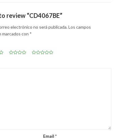
t to review “CD4067BE”
orreo electrónico no será publicada.
Los campos
án marcados con
*
Email
*