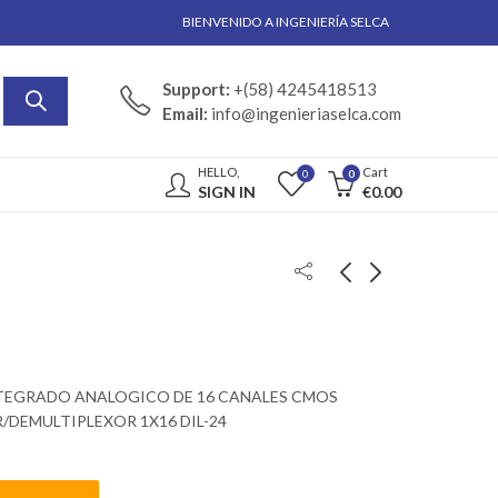
BIENVENIDO A INGENIERÍA SELCA
Support:
+(58) 4245418513
Email:
info@ingenieriaselca.com
HELLO,
Cart
0
0
SIGN IN
€
0.00
TEGRADO ANALOGICO DE 16 CANALES CMOS
/DEMULTIPLEXOR 1X16 DIL-24