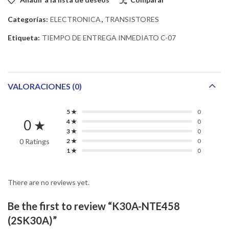
Categorías:
ELECTRONICA
,
TRANSISTORES
Etiqueta:
TIEMPO DE ENTREGA INMEDIATO C-07
VALORACIONES (0)
5 ★
0
0 ★
4 ★
0
3 ★
0
0 Ratings
2 ★
0
1 ★
0
There are no reviews yet.
Be the first to review “K30A-NTE458
(2SK30A)”