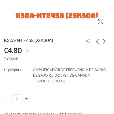
K30A-NTE458 (2SK30A)
€
4.80
En Stock
Highlights:
AMPLIFICADOR DE FRECUENCIA DE AUDIO
DE BAJO RUIDO JFET DE CANAL N
-50VOLTIOS 10MA
K30A-NTE458 (2SK30A) quantity
Añadir a la lista de deseos
Comparar