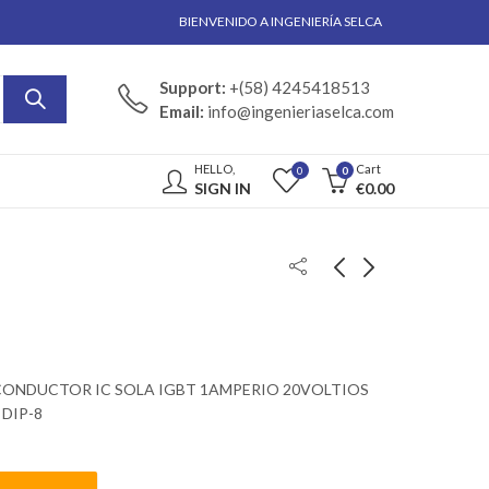
BIENVENIDO A INGENIERÍA SELCA
Support:
+(58) 4245418513
Email:
info@ingenieriaselca.com
HELLO,
Cart
0
0
SIGN IN
€
0.00
CONDUCTOR IC SOLA IGBT 1AMPERIO 20VOLTIOS
DIP-8