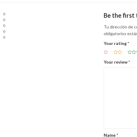
0
Be the firs
0
0
Tu dirección de c
0
obligatorios est
0
Your rating
*
Your review
*
Name
*