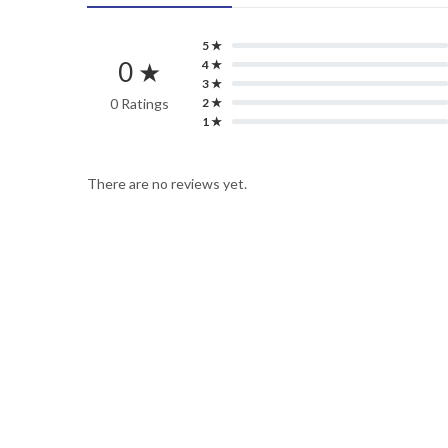
5 ★
0 ★
4 ★
3 ★
0 Ratings
2 ★
1 ★
There are no reviews yet.