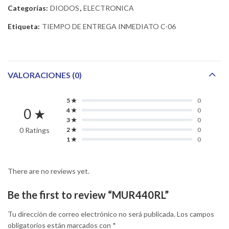
Categorías:
DIODOS
,
ELECTRONICA
Etiqueta:
TIEMPO DE ENTREGA INMEDIATO C-06
VALORACIONES (0)
5 ★
0
0 ★
4 ★
0
3 ★
0
0 Ratings
2 ★
0
1 ★
0
There are no reviews yet.
Be the first to review “MUR440RL”
Tu dirección de correo electrónico no será publicada.
Los campos
obligatorios están marcados con
*