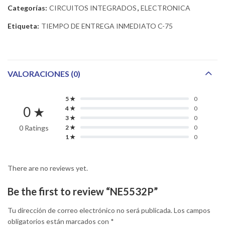
Categorías:
CIRCUITOS INTEGRADOS
,
ELECTRONICA
Etiqueta:
TIEMPO DE ENTREGA INMEDIATO C-75
VALORACIONES (0)
5 ★
0
0 ★
4 ★
0
3 ★
0
0 Ratings
2 ★
0
1 ★
0
There are no reviews yet.
Be the first to review “NE5532P”
Tu dirección de correo electrónico no será publicada.
Los campos
obligatorios están marcados con
*