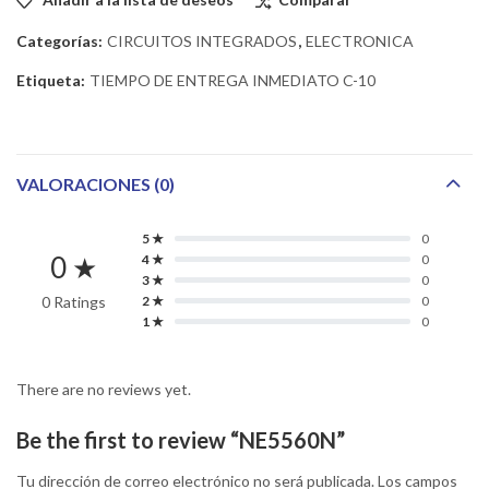
Categorías:
CIRCUITOS INTEGRADOS
,
ELECTRONICA
Etiqueta:
TIEMPO DE ENTREGA INMEDIATO C-10
VALORACIONES (0)
5 ★
0
0 ★
4 ★
0
3 ★
0
0 Ratings
2 ★
0
1 ★
0
There are no reviews yet.
Be the first to review “NE5560N”
Tu dirección de correo electrónico no será publicada.
Los campos