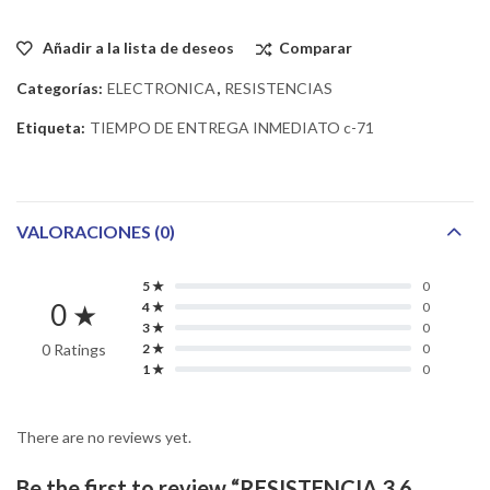
Añadir a la lista de deseos
Comparar
Categorías:
ELECTRONICA
,
RESISTENCIAS
Etiqueta:
TIEMPO DE ENTREGA INMEDIATO c-71
VALORACIONES (0)
5 ★
0
0 ★
4 ★
0
3 ★
0
0 Ratings
2 ★
0
1 ★
0
There are no reviews yet.
Be the first to review “RESISTENCIA 3.6