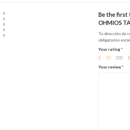
0
Be the firs
0
OHMIOS T
0
0
Tu dirección de c
0
obligatorios est
Your rating
*
Your review
*