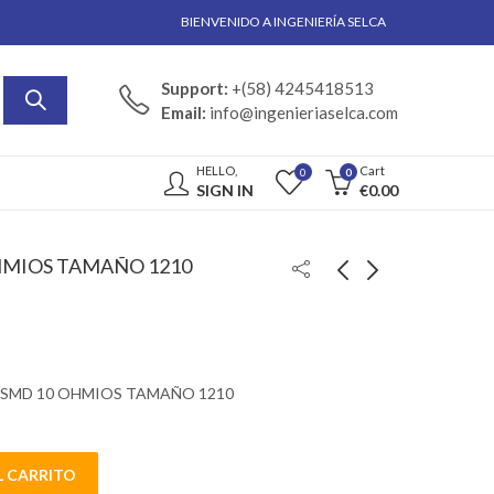
BIENVENIDO A INGENIERÍA SELCA
Support:
+(58) 4245418513
Email:
info@ingenieriaselca.com
HELLO,
Cart
0
0
SIGN IN
€
0.00
HMIOS TAMAÑO 1210
 SMD 10 OHMIOS TAMAÑO 1210
L CARRITO
TAMAÑO 1210 quantity