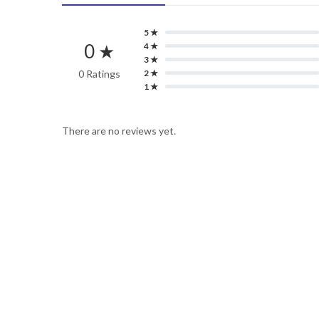
5 ★
0 ★
4 ★
3 ★
0 Ratings
2 ★
1 ★
There are no reviews yet.