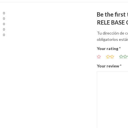
0
Be the fir
0
RELE BASE 
0
0
Tu dirección de c
0
obligatorios est
Your rating
*
Your review
*