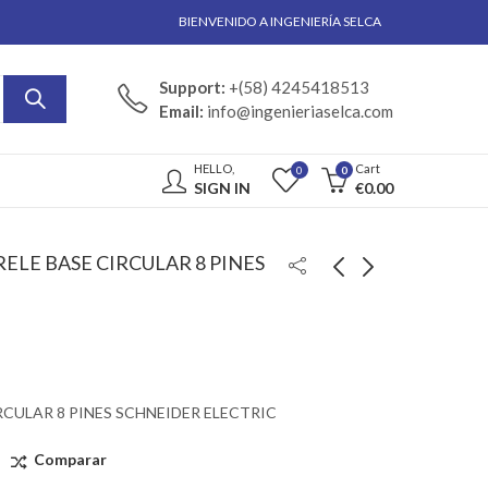
BIENVENIDO A INGENIERÍA SELCA
Support:
+(58) 4245418513
Email:
info@ingenieriaselca.com
HELLO,
Cart
0
0
SIGN IN
€
0.00
ELE BASE CIRCULAR 8 PINES
RCULAR 8 PINES SCHNEIDER ELECTRIC
Comparar