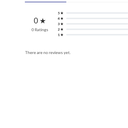
5 ★
0 ★
4 ★
3 ★
0 Ratings
2 ★
1 ★
There are no reviews yet.