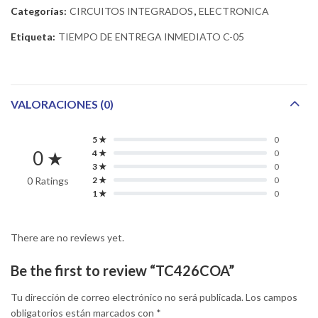
Categorías:
CIRCUITOS INTEGRADOS
,
ELECTRONICA
Etiqueta:
TIEMPO DE ENTREGA INMEDIATO C-05
VALORACIONES (0)
5 ★
0
0 ★
4 ★
0
3 ★
0
0 Ratings
2 ★
0
1 ★
0
There are no reviews yet.
Be the first to review “TC426COA”
Tu dirección de correo electrónico no será publicada.
Los campos
obligatorios están marcados con
*