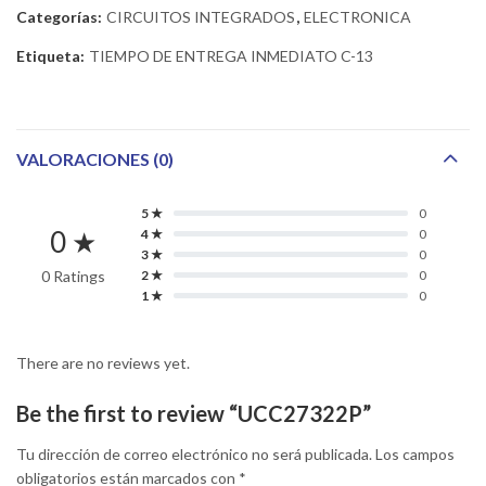
Categorías:
CIRCUITOS INTEGRADOS
,
ELECTRONICA
Etiqueta:
TIEMPO DE ENTREGA INMEDIATO C-13
VALORACIONES (0)
5 ★
0
0 ★
4 ★
0
3 ★
0
0 Ratings
2 ★
0
1 ★
0
There are no reviews yet.
Be the first to review “UCC27322P”
Tu dirección de correo electrónico no será publicada.
Los campos
obligatorios están marcados con
*