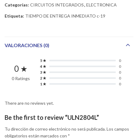
Categorías:
CIRCUITOS INTEGRADOS
,
ELECTRONICA
Etiqueta:
TIEMPO DE ENTREGA INMEDIATO c-19
VALORACIONES (0)
5 ★
0
0 ★
4 ★
0
3 ★
0
0 Ratings
2 ★
0
1 ★
0
There are no reviews yet.
Be the first to review “ULN2804L”
Tu dirección de correo electrónico no será publicada.
Los campos
obligatorios están marcados con
*