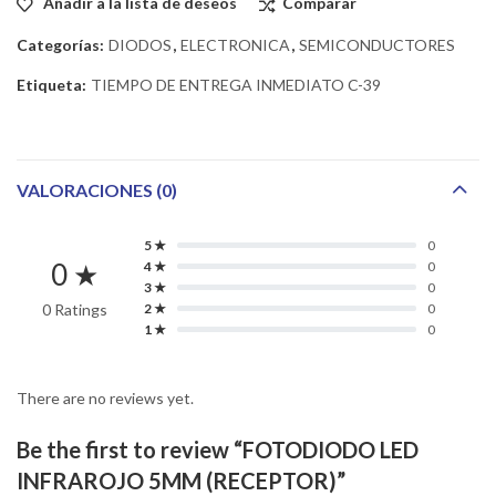
Añadir a la lista de deseos
Comparar
Categorías:
DIODOS
,
ELECTRONICA
,
SEMICONDUCTORES
Etiqueta:
TIEMPO DE ENTREGA INMEDIATO C-39
VALORACIONES (0)
5 ★
0
0 ★
4 ★
0
3 ★
0
0 Ratings
2 ★
0
1 ★
0
There are no reviews yet.
Be the first to review “FOTODIODO LED
INFRAROJO 5MM (RECEPTOR)”